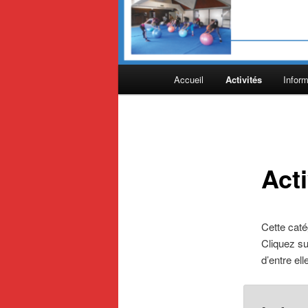
Menu
Accueil
Activités
Inform
Aller
principal
au
contenu
Acti
principal
Cette catég
Cliquez su
d’entre ell