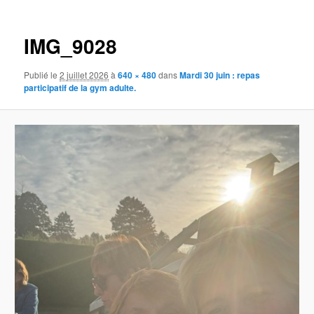
des
principal
images
IMG_9028
Publié le
2 juillet 2026
à
640 × 480
dans
Mardi 30 juin : repas
participatif de la gym adulte.