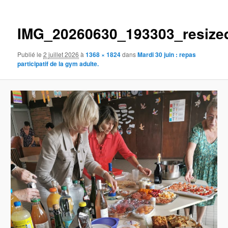
des
principal
images
IMG_20260630_193303_resize
Publié le
2 juillet 2026
à
1368 × 1824
dans
Mardi 30 juin : repas
participatif de la gym adulte.