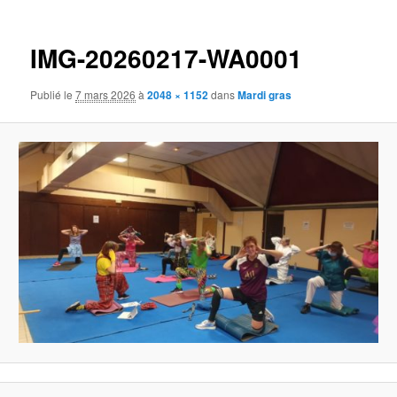
des
principal
images
IMG-20260217-WA0001
Publié le
7 mars 2026
à
2048 × 1152
dans
Mardi gras