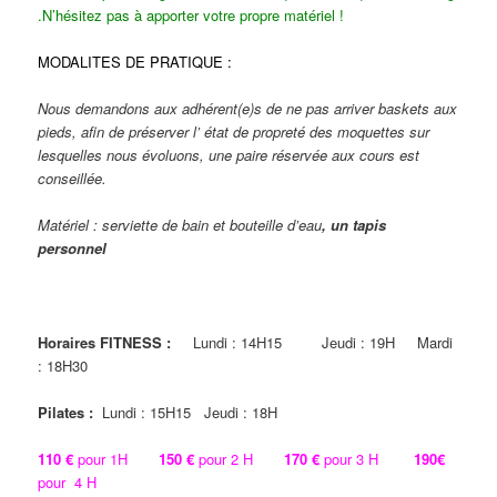
.N’hésitez pas à apporter votre propre matériel !
MODALITES DE PRATIQUE :
Nous demandons aux adhérent(e)s de ne pas arriver baskets aux
pieds, afin de préserver l’ état de propreté des moquettes sur
lesquelles nous évoluons, une paire réservée aux cours est
conseillée.
Matériel : serviette de bain et bouteille d’eau
, un tapis
personnel
Horaires FITNESS :
Lundi : 14H15 Jeudi : 19H Mardi
: 18H30
Pilates :
Lundi : 15H15 Jeudi : 18H
110 €
pour 1H
150 €
pour 2 H
170
€
pour 3 H
190€
pour 4 H