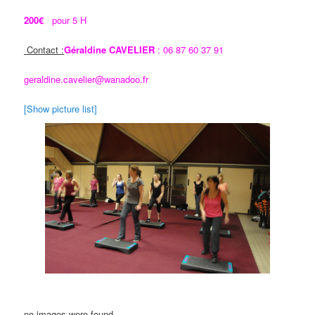
200€
pour 5 H
Contact :
Géraldine CAVELIER
: 06 87 60 37 91
geraldine.cavelier@wanadoo
.fr
[Show picture list]
no images were found